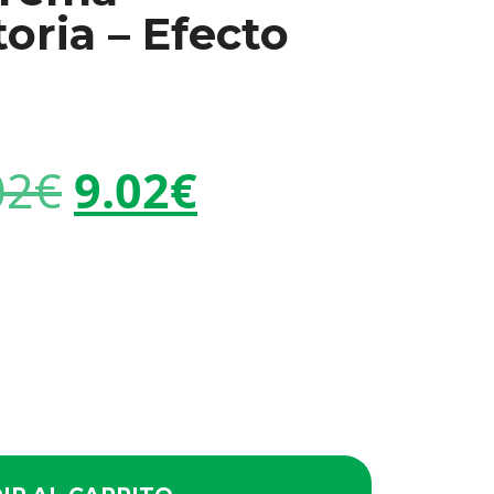
oria – Efecto
02
€
9.02
€