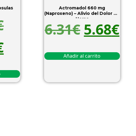
 84 Capsulas
Actromadol 660 mg
(Naproxeno) – Alivio del Dolor 24
€
Horas
6.31
€
5.68
€
€
Añadir al carrito
o