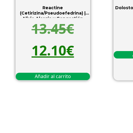
Reactine
Dolosto
(Cetirizina/Pseudoefedrina) |
Alivio Alergia y Congestión
13.45
€
Nasal
12.10
€
Añadir al carrito