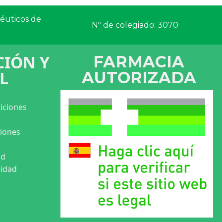
céuticos de
Nº de colegiado: 3070
IÓN Y
FARMACIA
L
AUTORIZADA
iciones
ciones
ad
cidad