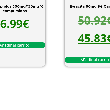
p plus 500mg/150mg 16
Beacita 60mg
comprimidos
50.92
6.99
€
45.83
Añadir al carrito
Añadir al carrit