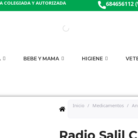
A COLEGIADA Y AUTORIZADA
684656112 
A
BEBE Y MAMA
HIGIENE
VET
Inicio
/
Medicamentos
/
An
Radio Salil