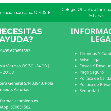
Colegio Oficial de farma
ización sanitaria: O-405-F
Asturias.
INFORMAC
NECESITAS
LEGA
AYUDA?
9495 670651582
Términos Y Cond
Aviso Legal
Envíos Y Devolu
 a Viernes: 09:30 - 14:00 |
Pago Seguro
 - 20:00
Política de Calid
tera General S/N 33840, Pola
Política de Priva
miedo. Asturias
Seguridad
farmaciasomiedo.es
App: 670651582