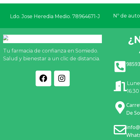
Nº de autor
Ldo. Jose Heredia Medio. 78964671-J
¿
Tu farmacia de confianza en Somiedo.
Salud y bienestar a un clic de distancia.
98593
Lunes
16:30
Carre
De So
info@
Whats