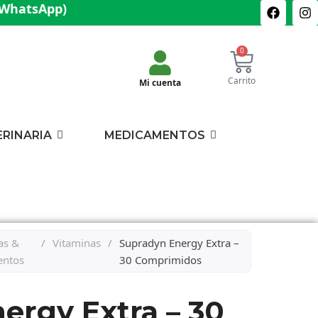
(WhatsApp)
0
Carrito
Mi cuenta
ERINARIA
MEDICAMENTOS
as &
/
Vitaminas
/
Supradyn Energy Extra –
entos
30 Comprimidos
ergy Extra – 30