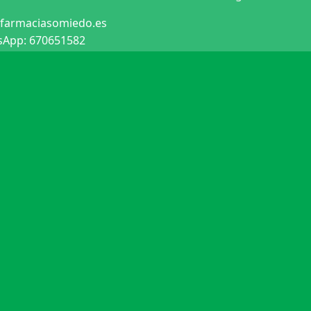
farmaciasomiedo.es
App: 670651582