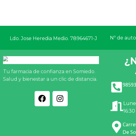
Nº de autor
Ldo. Jose Heredia Medio. 78964671-J
¿
Tu farmacia de confianza en Somiedo.
Salud y bienestar a un clic de distancia.
98593
Lunes
16:30
Carre
De So