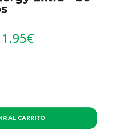
os
11.95
€
IR AL CARRITO