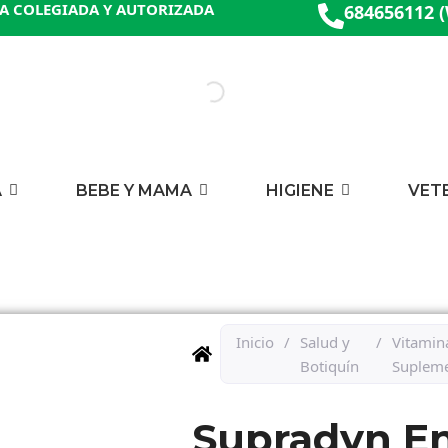
A COLEGIADA Y AUTORIZADA
684656112 
A
BEBE Y MAMA
HIGIENE
VET
Inicio
/
Salud y
/
Vitamin
Botiquín
Suplem
Supradyn En