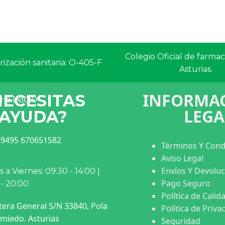
Colegio Oficial de farma
ización sanitaria: O-405-F
Asturias.
INFORMAC
NECESITAS
LEGA
AYUDA?
9495 670651582
Términos Y Cond
Aviso Legal
Envíos Y Devolu
 a Viernes: 09:30 - 14:00 |
Pago Seguro
 - 20:00
Política de Calid
tera General S/N 33840, Pola
Política de Priva
miedo. Asturias
Seguridad