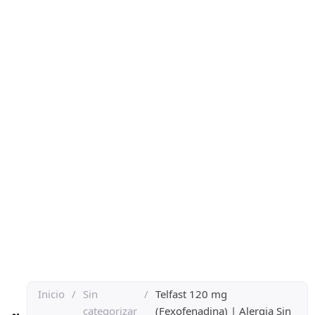
Inicio
/
Sin
/
Telfast 120 mg
categorizar
(Fexofenadina) | Alergia Sin