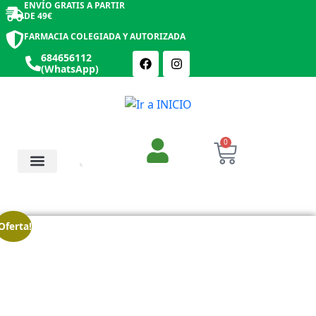
ENVÍO GRATIS A PARTIR
DE 49€
FARMACIA COLEGIADA Y AUTORIZADA
684656112
(WhatsApp)
0
Salud y Botiquín
Cosmética y Belleza
Oferta!