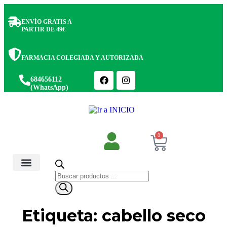
ENVÍO GRATIS A
PARTIR DE 49€
FARMACIA COLEGIADA Y AUTORIZADA
684656112
(WhatsApp)
0
Salud y Botiquín
Cosmética y Belleza
Etiqueta: cabello seco