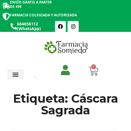
ENVÍO GRATIS A PARTIR
DE 49€
FARMACIA COLEGIADA Y AUTORIZADA
684656112
(WhatsApp)
0
Salud y Botiquín
Cosmética y Belleza
Etiqueta: Cáscara
Sagrada