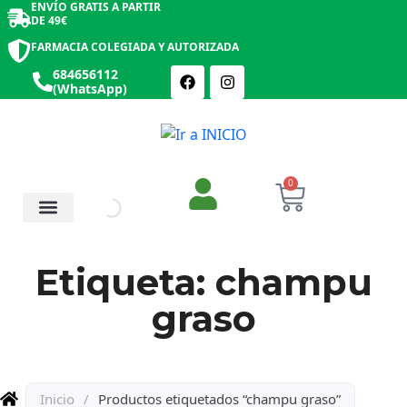
ENVÍO GRATIS A PARTIR
DE 49€
FARMACIA COLEGIADA Y AUTORIZADA
684656112
(WhatsApp)
0
Salud y Botiquín
Cosmética y Belleza
Etiqueta: champu
graso
Inicio
/
Productos etiquetados “champu graso”