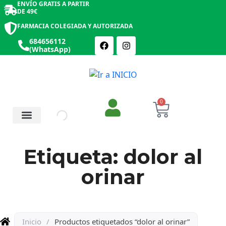
ENVÍO GRATIS A PARTIR
DE 49€
FARMACIA COLEGIADA Y AUTORIZADA
684656112
(WhatsApp)
0
Salud y Botiquín
Cosmética y Belleza
Etiqueta: dolor al
orinar
Inicio
/
Productos etiquetados “dolor al orinar”