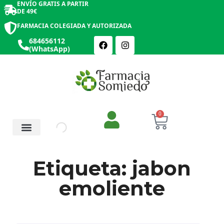
ENVÍO GRATIS A PARTIR
DE 49€
FARMACIA COLEGIADA Y AUTORIZADA
684656112
(WhatsApp)
0
Salud y Botiquín
Cosmética y Belleza
Etiqueta: jabon
emoliente