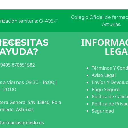
Colegio Oficial de farma
ización sanitaria: O-405-F
Asturias.
INFORMAC
NECESITAS
LEGA
AYUDA?
9495 670651582
Términos Y Cond
Aviso Legal
Envíos Y Devolu
 a Viernes: 09:30 - 14:00 |
Pago Seguro
 - 20:00
Política de Calid
tera General S/N 33840, Pola
Política de Priva
miedo. Asturias
Seguridad
farmaciasomiedo.es