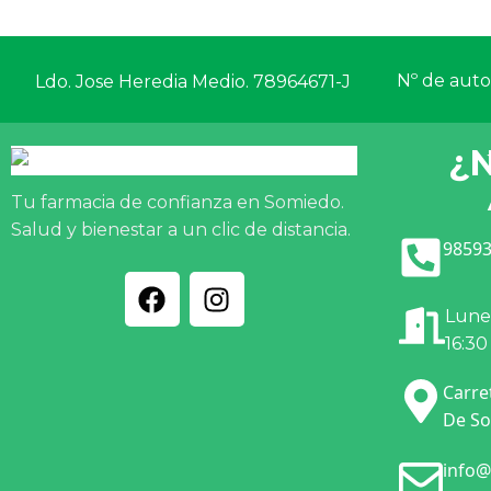
Nº de autor
Ldo. Jose Heredia Medio. 78964671-J
¿
Tu farmacia de confianza en Somiedo.
Salud y bienestar a un clic de distancia.
98593
Lunes
16:30
Carre
De So
info@