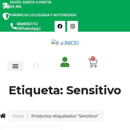
ENVÍO GRATIS A PARTIR
DE 49€
FARMACIA COLEGIADA Y AUTORIZADA
684656112
(WhatsApp)
0
Salud y Botiquín
Cosmética y Belleza
Etiqueta: Sensitivo
Inicio
/
Productos etiquetados “Sensitivo”