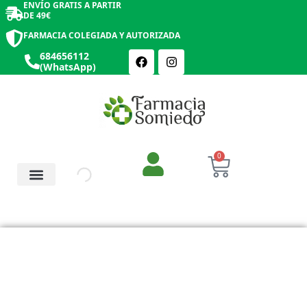
ENVÍO GRATIS A PARTIR
DE 49€
FARMACIA COLEGIADA Y AUTORIZADA
684656112
(WhatsApp)
0
Salud y Botiquín
Cosmética y Belleza