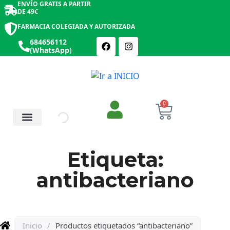
ENVÍO GRATIS A PARTIR
DE 49€
FARMACIA COLEGIADA Y AUTORIZADA
684656112
(WhatsApp)
0
Salud y Botiquín
Cosmética y Belleza
Etiqueta:
antibacteriano
Inicio
/
Productos etiquetados “antibacteriano”