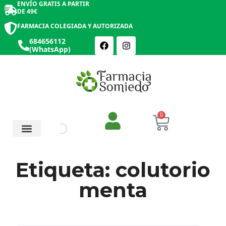
ENVÍO GRATIS A PARTIR
DE 49€
FARMACIA COLEGIADA Y AUTORIZADA
684656112
(WhatsApp)
0
Salud y Botiquín
Cosmética y Belleza
Etiqueta: colutorio
menta