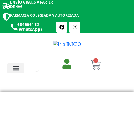
ENVÍO GRATIS A PARTIR
DE 49€
FARMACIA COLEGIADA Y AUTORIZADA
684656112
(WhatsApp)
0
Salud y Botiquín
Cosmética y Belleza