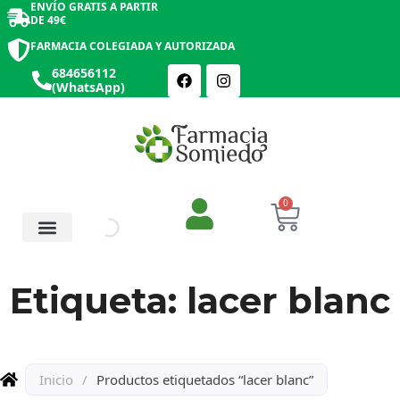
ENVÍO GRATIS A PARTIR
DE 49€
FARMACIA COLEGIADA Y AUTORIZADA
684656112
(WhatsApp)
0
Salud y Botiquín
Cosmética y Belleza
Etiqueta: lacer blanc
Inicio
/
Productos etiquetados “lacer blanc”