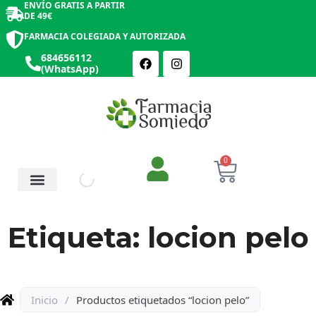
ENVÍO GRATIS A PARTIR
DE 49€
FARMACIA COLEGIADA Y AUTORIZADA
684656112
(WhatsApp)
0
Salud y Botiquín
Cosmética y Belleza
Etiqueta: locion pelo
Inicio
/
Productos etiquetados “locion pelo”