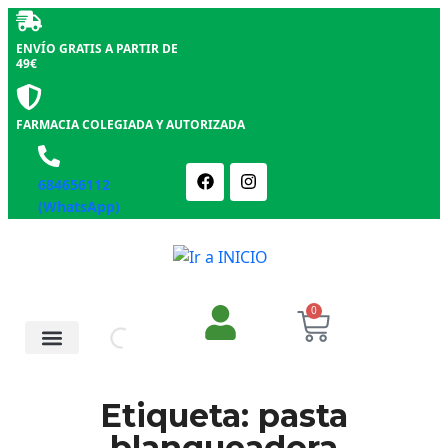
ENVÍO GRATIS A PARTIR DE
49€
FARMACIA COLEGIADA Y AUTORIZADA
684656112
(WhatsApp)
0
Salud y Botiquín
Cosmética y Belleza
Etiqueta: pasta
blanqueadora