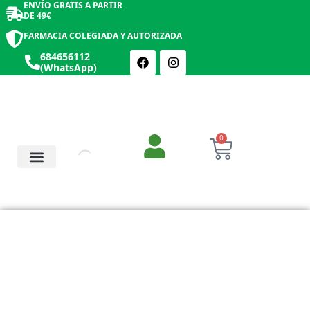
ENVÍO GRATIS A PARTIR
DE 49€
FARMACIA COLEGIADA Y AUTORIZADA
684656112
(WhatsApp)
0
Salud y Botiquín
Cosmética y Belleza