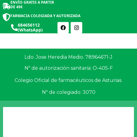
ENVÍO GRATIS A PARTIR
DE 49€
FARMACIA COLEGIADA Y AUTORIZADA
684656112
(WhatsApp)
Ldo. Jose Heredia Medio. 78964671-J
0
Nº de autorización sanitaria: O-405-F
Colegio Oficial de farmacéuticos de Asturias.
Salud y Botiquín
Cosmética y Belleza
Nº de colegiado: 3070