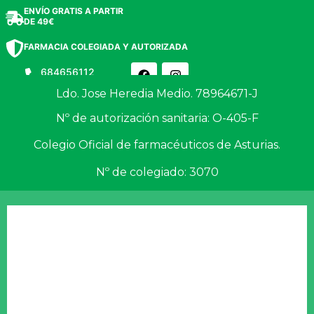
ENVÍO GRATIS A PARTIR
DE 49€
FARMACIA COLEGIADA Y AUTORIZADA
684656112
(WhatsApp)
Ldo. Jose Heredia Medio. 78964671-J
Nº de autorización sanitaria: O-405-F
Colegio Oficial de farmacéuticos de Asturias.
0
Nº de colegiado: 3070
Salud y Botiquín
Cosmética y Belleza