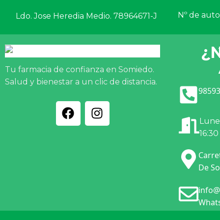
Nº de autor
Ldo. Jose Heredia Medio. 78964671-J
¿
Tu farmacia de confianza en Somiedo.
Salud y bienestar a un clic de distancia.
98593
Lunes
16:30
Carre
De So
info@
Whats