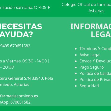
Colegio Oficial de farma
ización sanitaria: O-405-F
Asturias.
INFORMAC
NECESITAS
LEGA
AYUDA?
9495 670651582
Términos Y Cond
Aviso Legal
Envíos Y Devolu
 a Viernes: 09:30 - 14:00 |
Pago Seguro
 - 20:00
Política de Calid
tera General S/N 33840, Pola
Política de Priva
miedo. Asturias
Seguridad
farmaciasomiedo.es
App: 670651582