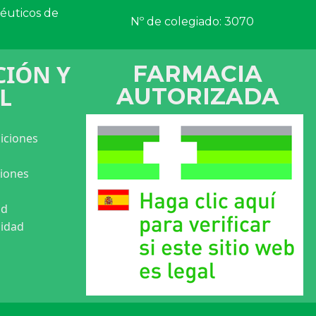
céuticos de
Nº de colegiado: 3070
IÓN Y
FARMACIA
L
AUTORIZADA
iciones
ciones
ad
cidad