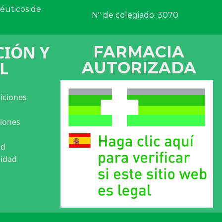
céuticos de
Nº de colegiado: 3070
IÓN Y
FARMACIA
L
AUTORIZADA
iciones
ciones
ad
cidad