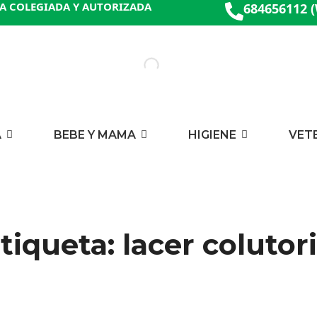
A COLEGIADA Y AUTORIZADA
684656112 
A
BEBE Y MAMA
HIGIENE
VET
tiqueta: lacer colutor