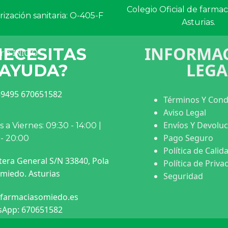
Colegio Oficial de farma
ización sanitaria: O-405-F
Asturias.
INFORMAC
NECESITAS
LEGA
AYUDA?
9495 670651582
Términos Y Cond
Aviso Legal
Envíos Y Devolu
 a Viernes: 09:30 - 14:00 |
Pago Seguro
 - 20:00
Política de Calid
tera General S/N 33840, Pola
Política de Priva
miedo. Asturias
Seguridad
farmaciasomiedo.es
App: 670651582