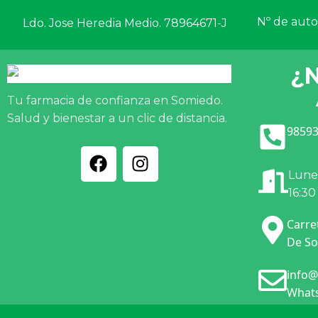
Nº de autor
Ldo. Jose Heredia Medio. 78964671-J
¿
Tu farmacia de confianza en Somiedo.
Salud y bienestar a un clic de distancia.
98593
Lunes
16:30
Carre
De So
info@
Whats